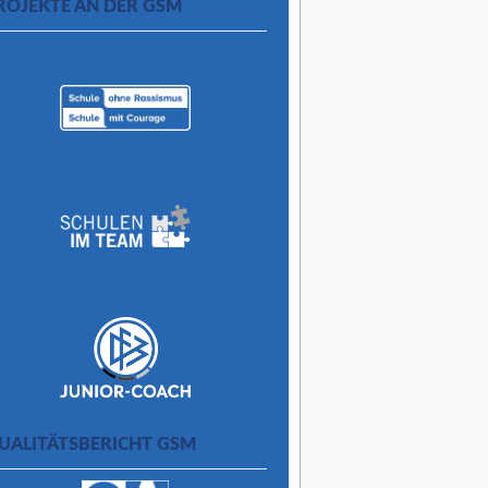
ROJEKTE AN DER GSM
UALITÄTSBERICHT GSM