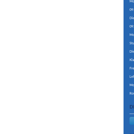
Mo
09
Di
09
Mo
St
Di
Kla
Fre
Le
Mo
Ro
D