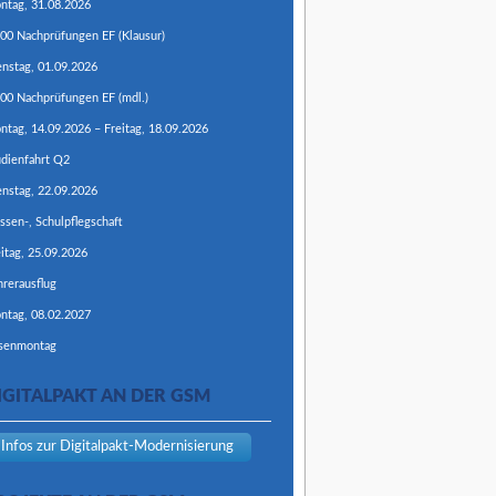
ntag,
31.
08.
2026
:00
Nachprüfungen EF (Klausur)
enstag,
01.
09.
2026
:00
Nachprüfungen EF (mdl.)
ntag,
14.
09.
2026
–
Freitag,
18.
09.
2026
udienfahrt Q2
enstag,
22.
09.
2026
ssen-, Schulpflegschaft
itag,
25.
09.
2026
hrerausflug
ntag,
08.
02.
2027
senmontag
IGITALPAKT AN DER GSM
Infos zur Digitalpakt-Modernisierung