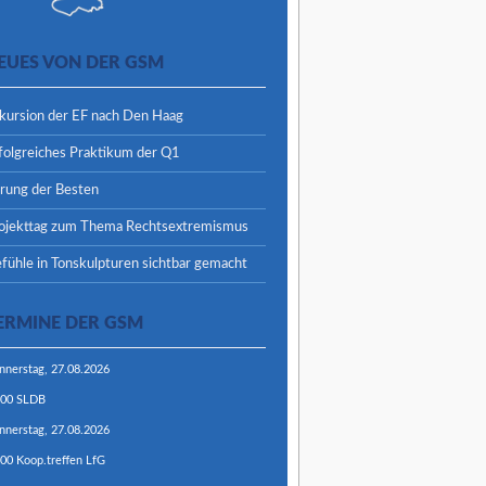
EUES VON DER GSM
kursion der EF nach Den Haag
folgreiches Praktikum der Q1
rung der Besten
ojekttag zum Thema Rechtsextremismus
fühle in Tonskulpturen sichtbar gemacht
ERMINE DER GSM
nnerstag,
27.
08.
2026
:00
SLDB
nnerstag,
27.
08.
2026
:00
Koop.treffen LfG