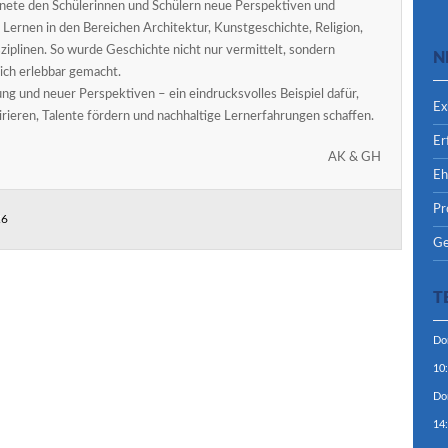
fnete den Schülerinnen und Schülern neue Perspektiven und
Lernen in den Bereichen Architektur, Kunstgeschichte, Religion,
ziplinen. So wurde Geschichte nicht nur vermittelt, sondern
N
lich erlebbar gemacht.
ung und neuer Perspektiven – ein eindrucksvolles Beispiel dafür,
Ex
irieren, Talente fördern und nachhaltige Lernerfahrungen schaffen.
Er
AK & GH
Eh
Pr
26
Ge
T
Do
10
Do
14