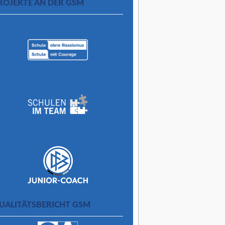
ROJEKTE AN DER GSM
UALITÄTSBERICHT GSM