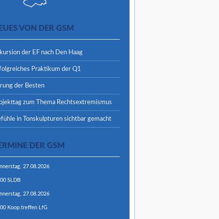
EUES VON DER GSM
kursion der EF nach Den Haag
folgreiches Praktikum der Q1
rung der Besten
ojekttag zum Thema Rechtsextremismus
fühle in Tonskulpturen sichtbar gemacht
ERMINE DER GSM
nnerstag,
27.
08.
2026
:00
SLDB
nnerstag,
27.
08.
2026
:00
Koop.treffen LfG