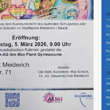
N
Ex
Er
Eh
Pr
Ge
T
Do
10
Do
14