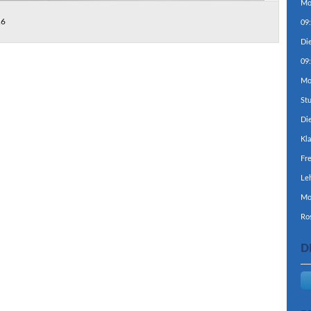
Mo
26
09
Di
09
Mo
St
Di
Kla
Fre
Le
Mo
Ro
D