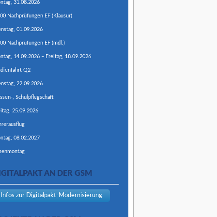
ntag,
31.
08.
2026
:00
Nachprüfungen EF (Klausur)
enstag,
01.
09.
2026
:00
Nachprüfungen EF (mdl.)
ntag,
14.
09.
2026
–
Freitag,
18.
09.
2026
udienfahrt Q2
enstag,
22.
09.
2026
ssen-, Schulpflegschaft
itag,
25.
09.
2026
hrerausflug
ntag,
08.
02.
2027
senmontag
IGITALPAKT AN DER GSM
Infos zur Digitalpakt-Modernisierung