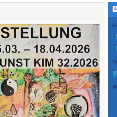
Se
I
W
N